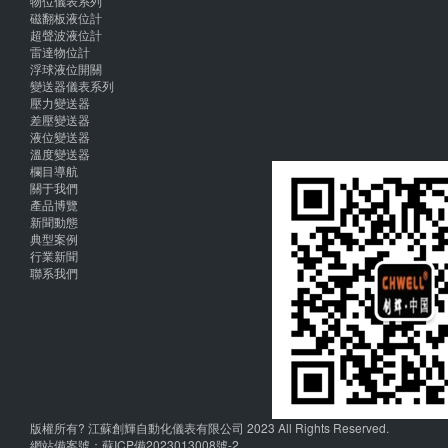
物位儀表系列
磁翻板液位計
超聲波液位計
雷達物位計
浮球液位開關
變送器儀表系列
壓力變送器
差壓變送器
液位變送器
溫度變送器
欄目導航
關于我們
產品博覽
新聞動態
典型案例
行業新聞
聯系我們
版權所有? 江蘇創輝自動化儀表有限公司 2023 All Rights Reserved.
網站備案號：
蘇ICP備2023013008號-2