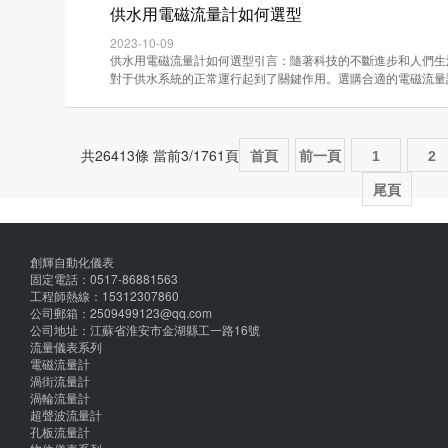
供水用電磁流量計如何選型
2023-10-09
供水用電磁流量計如何選型引言：隨著科技的不斷進步和人們生
對于供水系統的正常運行起到了關鍵作用。選購合適的電磁流量計對于
共26413條 當前3/1761頁
首頁
前一頁
1
2
尾頁
創輝自動化儀表
固定電話：0517-86881563
工程師熱線：15312307860
公司郵箱：2509499123@qq.com
公司地址：江蘇省淮安市金湖縣工一路16號
流量儀表系列
電磁流量計
渦街流量計
渦輪流量計
超聲波流量計
孔板流量計