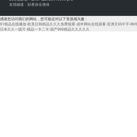
友情鏈接：
財產保全擔保
感谢您访问我们的网站，您可能还对以下资源感兴趣：
91精品在线播放-欧美日韩精品久久久免费观看-成年网站在线观看-亚洲天码中字-呻吟
日本久久一级片-精品一卡二卡-国产999精品久久久久久