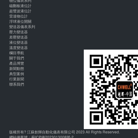
物位儀表系列
磁翻板液位計
超聲波液位計
雷達物位計
浮球液位開關
變送器儀表系列
壓力變送器
差壓變送器
液位變送器
溫度變送器
欄目導航
關于我們
產品博覽
新聞動態
典型案例
行業新聞
聯系我們
版權所有? 江蘇創輝自動化儀表有限公司 2023 All Rights Reserved.
網站備案號：
蘇ICP備2023013008號-2