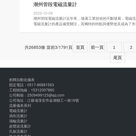
潮州管段電磁流量計
2023-10-09
潮州管段電磁流量計近年來，隨著工業技術的不斷發展，電磁流
電磁流量計的產品備受關注，其獨特的特點與優勢使其成為了市場熱銷·
共26853條 當前3/1791頁
首頁
前一頁
1
2
尾頁
創輝自動化儀表
固定電話：0517-86881563
工程師熱線：15312307860
公司郵箱：2509499123@qq.com
公司地址：江蘇省淮安市金湖縣工一路16號
流量儀表系列
電磁流量計
渦街流量計
渦輪流量計
超聲波流量計
孔板流量計