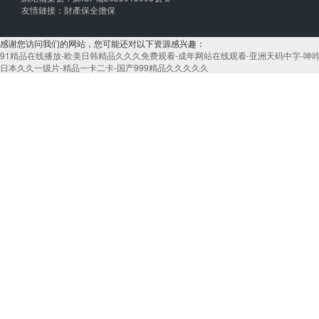
友情鏈接：
財產保全擔保
感谢您访问我们的网站，您可能还对以下资源感兴趣：
91精品在线播放-欧美日韩精品久久久免费观看-成年网站在线观看-亚洲天码中字-呻吟
日本久久一级片-精品一卡二卡-国产999精品久久久久久